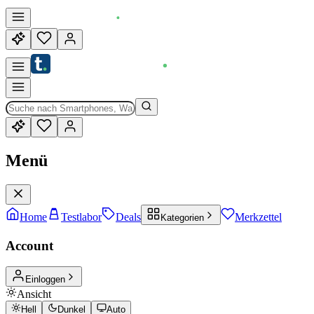
Menü
Home
Testlabor
Deals
Merkzettel
Kategorien
Account
Einloggen
Ansicht
Hell
Dunkel
Auto