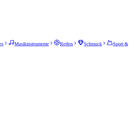
es
Musikinstrumente
Reifen
Schmuck
Sport &