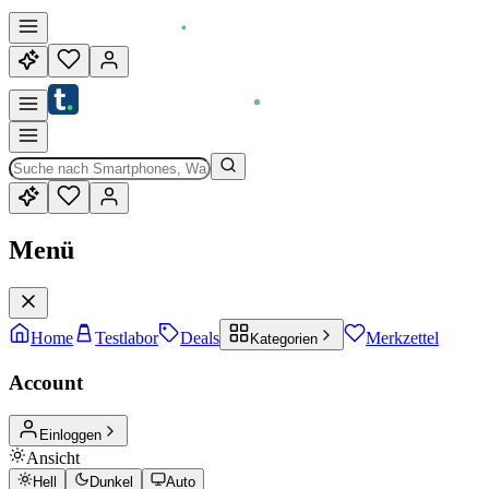
Menü
Home
Testlabor
Deals
Merkzettel
Kategorien
Account
Einloggen
Ansicht
Hell
Dunkel
Auto