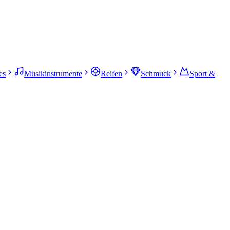
es
Musikinstrumente
Reifen
Schmuck
Sport &