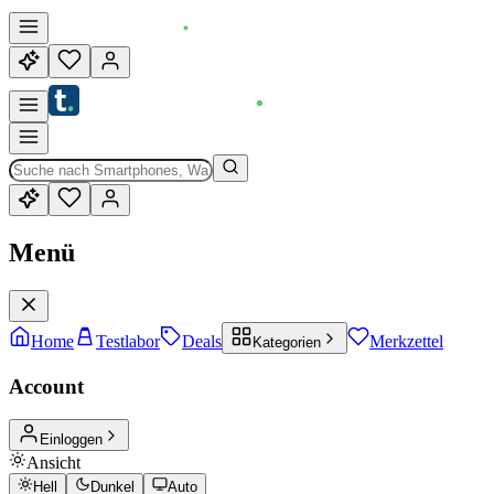
Menü
Home
Testlabor
Deals
Merkzettel
Kategorien
Account
Einloggen
Ansicht
Hell
Dunkel
Auto