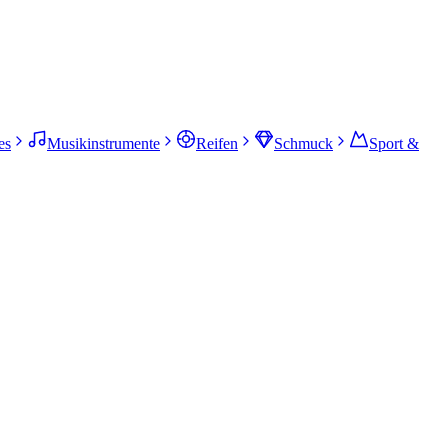
es
Musikinstrumente
Reifen
Schmuck
Sport &