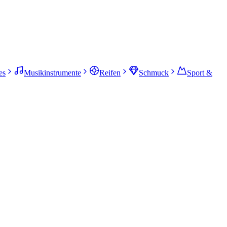
es
Musikinstrumente
Reifen
Schmuck
Sport &