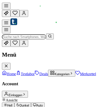
Menü
Home
Testlabor
Deals
Merkzettel
Kategorien
Account
Einloggen
Ansicht
Hell
Dunkel
Auto