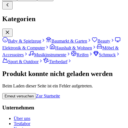
Kategorien
Baby & Spielzeug
Baumarkt & Garten
Beauty
Elektronik & Computer
Haushalt & Wohnen
Möbel &
Accessoires
Musikinstrumente
Reifen
Schmuck
Sport & Outdoor
Tierbedarf
Produkt konnte nicht geladen werden
Beim Laden dieser Seite ist ein Fehler aufgetreten.
Zur Startseite
Erneut versuchen
Unternehmen
Über uns
Testlabor