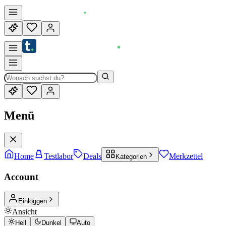
Menü
Home
Testlabor
Deals
Merkzettel
Kategorien
Account
Einloggen
Ansicht
Hell
Dunkel
Auto