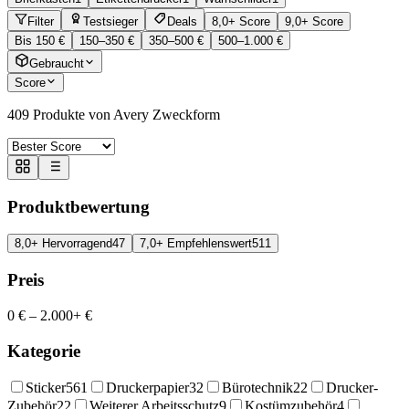
Filter
Testsieger
Deals
8,0+ Score
9,0+ Score
Bis 150 €
150–350 €
350–500 €
500–1.000 €
Gebraucht
Score
409
Produkte von Avery Zweckform
Produktbewertung
8,0+ Hervorragend
47
7,0+ Empfehlenswert
511
Preis
0 €
–
2.000+ €
Kategorie
Sticker
561
Druckerpapier
32
Bürotechnik
22
Drucker-
Zubehör
22
Weiterer Arbeitsschutz
9
Kostümzubehör
4