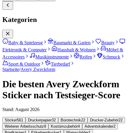
Kategorien
Baby & Spielzeug
Baumarkt & Garten
Beauty
Elektronik & Computer
Haushalt & Wohnen
Möbel &
Accessoires
Musikinstrumente
Reifen
Schmuck
Sport & Outdoor
Tierbedarf
Startseite
/
Avery Zweckform
Die besten Avery Zweckform
Sticker nach Testsieger-Score
Stand:
August 2026
Sticker
561
Druckerpapier
32
Bürotechnik
22
Drucker-Zubehör
22
Weiterer Arbeitsschutz
9
Kostümzubehör
4
Adventskalender
2
Briefkästen
1
Etikettendrucker
1
Warnschilder
1