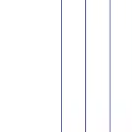
Datenschutz
Impressum
Privatsphäre
Partner
Shop anmelden
Shop Login
Folge uns
Deutschlands großes Verbraucherportal mit Testberichten und
integriertem Preisvergleich
Alle Preise inkl. der jeweils geltenden gesetzlichen MwSt., ggf.
zzgl. Versandkosten. Alle Angaben ohne Gewähr.
©
2026
Testsieger.de