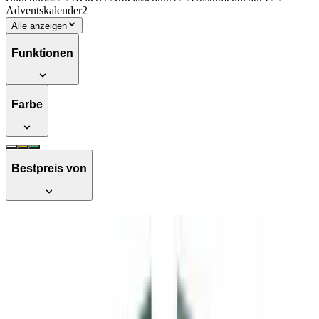
Adventskalender
2
Alle anzeigen
Funktionen
Farbe
Bestpreis von
AVERY Zweckform 66 Aufkleber
Weihnachten Sterne gold Glanzpapier
(Made in Germany, Weihnachtskalender,
selbstklebende Weihnachtsdeko, Zahlen
1-24)