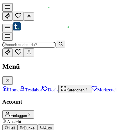
Menü
Home
Testlabor
Deals
Merkzettel
Kategorien
Account
Einloggen
Ansicht
Hell
Dunkel
Auto