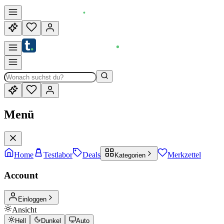
Menü
Home
Testlabor
Deals
Merkzettel
Kategorien
Account
Einloggen
Ansicht
Hell
Dunkel
Auto