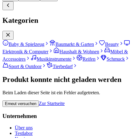
Kategorien
Baby & Spielzeug
Baumarkt & Garten
Beauty
Elektronik & Computer
Haushalt & Wohnen
Möbel &
Accessoires
Musikinstrumente
Reifen
Schmuck
Sport & Outdoor
Tierbedarf
Produkt konnte nicht geladen werden
Beim Laden dieser Seite ist ein Fehler aufgetreten.
Zur Startseite
Erneut versuchen
Unternehmen
Über uns
Testlabor