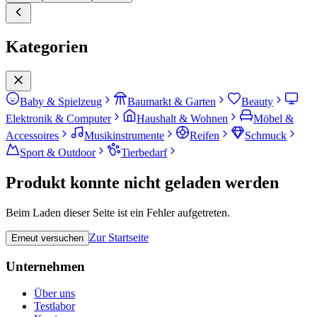
Kategorien
Baby & Spielzeug
Baumarkt & Garten
Beauty
Elektronik & Computer
Haushalt & Wohnen
Möbel &
Accessoires
Musikinstrumente
Reifen
Schmuck
Sport & Outdoor
Tierbedarf
Produkt konnte nicht geladen werden
Beim Laden dieser Seite ist ein Fehler aufgetreten.
Zur Startseite
Erneut versuchen
Unternehmen
Über uns
Testlabor