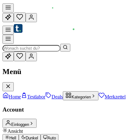
Menü
Home
Testlabor
Deals
Merkzettel
Kategorien
Account
Einloggen
Ansicht
Hell
Dunkel
Auto