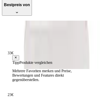
Bestpreis von
Chicco Kamm und Bürste, orange -
Preisvergleich
Hervorragend
Testsieger Score
86
33
€
ab
8
12,81 €
Tipp
Produkte vergleichen
Mehrere Favoriten merken und Preise,
Chicco Set Kamm und Bürste blau 400g
Bewertungen und Features direkt
gegenüberstellen.
Hervorragend
Testsieger Score
83
23
€
ab
7
11,22 €