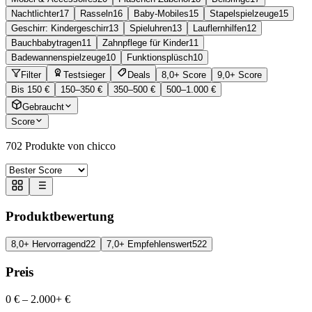
Nachtlichter
17
Rasseln
16
Baby-Mobiles
15
Stapelspielzeuge
15
Geschirr: Kindergeschirr
13
Spieluhren
13
Lauflernhilfen
12
Bauchbabytragen
11
Zahnpflege für Kinder
11
Badewannenspielzeuge
10
Funktionsplüsch
10
Filter
Testsieger
Deals
8,0+ Score
9,0+ Score
Bis 150 €
150–350 €
350–500 €
500–1.000 €
Gebraucht
Score
702
Produkte von chicco
Produktbewertung
8,0+ Hervorragend
22
7,0+ Empfehlenswert
522
Preis
0 €
–
2.000+ €