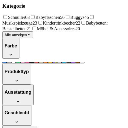
Kategorie
Schnuller
68
Babyflaschen
56
Buggys
46
Musikspielzeuge
23
Kindertrinkbecher
22
Babybetten:
Beistellbetten
21
Möbel & Accessoires
20
Alle anzeigen
Farbe
Produkttyp
Ausstattung
Geschlecht