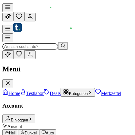
Menü
Home
Testlabor
Deals
Merkzettel
Kategorien
Account
Einloggen
Ansicht
Hell
Dunkel
Auto