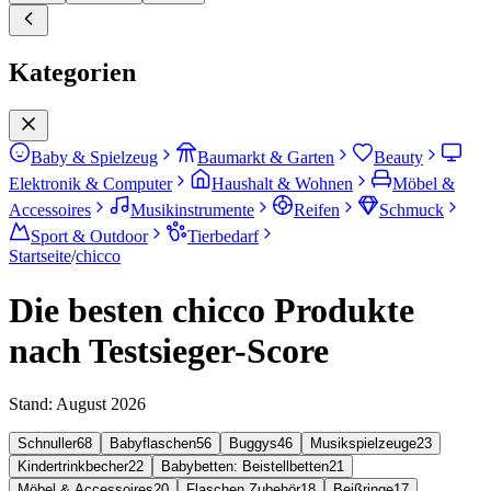
Kategorien
Baby & Spielzeug
Baumarkt & Garten
Beauty
Elektronik & Computer
Haushalt & Wohnen
Möbel &
Accessoires
Musikinstrumente
Reifen
Schmuck
Sport & Outdoor
Tierbedarf
Startseite
/
chicco
Die besten chicco Produkte
nach Testsieger-Score
Stand:
August 2026
Schnuller
68
Babyflaschen
56
Buggys
46
Musikspielzeuge
23
Kindertrinkbecher
22
Babybetten: Beistellbetten
21
Möbel & Accessoires
20
Flaschen Zubehör
18
Beißringe
17