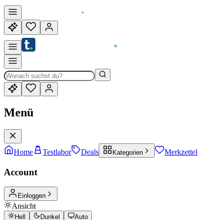
Menü
Home
Testlabor
Deals
Merkzettel
Kategorien
Account
Einloggen
Ansicht
Hell
Dunkel
Auto