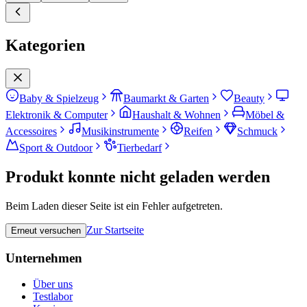
Kategorien
Baby & Spielzeug
Baumarkt & Garten
Beauty
Elektronik & Computer
Haushalt & Wohnen
Möbel &
Accessoires
Musikinstrumente
Reifen
Schmuck
Sport & Outdoor
Tierbedarf
Produkt konnte nicht geladen werden
Beim Laden dieser Seite ist ein Fehler aufgetreten.
Zur Startseite
Erneut versuchen
Unternehmen
Über uns
Testlabor