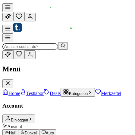
Menü
Home
Testlabor
Deals
Merkzettel
Kategorien
Account
Einloggen
Ansicht
Hell
Dunkel
Auto