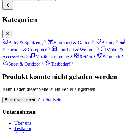
Kategorien
Baby & Spielzeug
Baumarkt & Garten
Beauty
Elektronik & Computer
Haushalt & Wohnen
Möbel &
Accessoires
Musikinstrumente
Reifen
Schmuck
Sport & Outdoor
Tierbedarf
Produkt konnte nicht geladen werden
Beim Laden dieser Seite ist ein Fehler aufgetreten.
Zur Startseite
Erneut versuchen
Unternehmen
Über uns
Testlabor