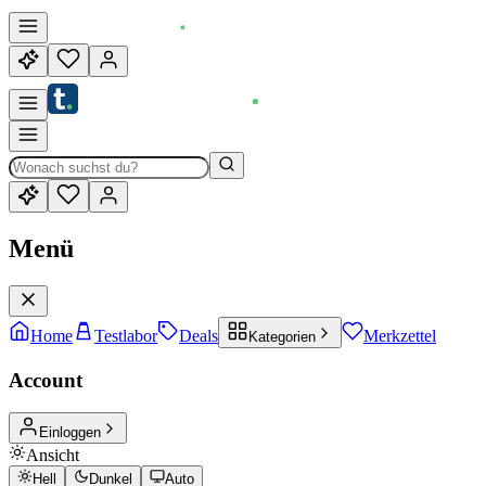
Menü
Home
Testlabor
Deals
Merkzettel
Kategorien
Account
Einloggen
Ansicht
Hell
Dunkel
Auto