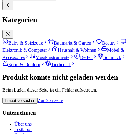
Kategorien
Baby & Spielzeug
Baumarkt & Garten
Beauty
Elektronik & Computer
Haushalt & Wohnen
Möbel &
Accessoires
Musikinstrumente
Reifen
Schmuck
Sport & Outdoor
Tierbedarf
Produkt konnte nicht geladen werden
Beim Laden dieser Seite ist ein Fehler aufgetreten.
Zur Startseite
Erneut versuchen
Unternehmen
Über uns
Testlabor