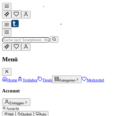
Menü
Home
Testlabor
Deals
Merkzettel
Kategorien
Account
Einloggen
Ansicht
Hell
Dunkel
Auto