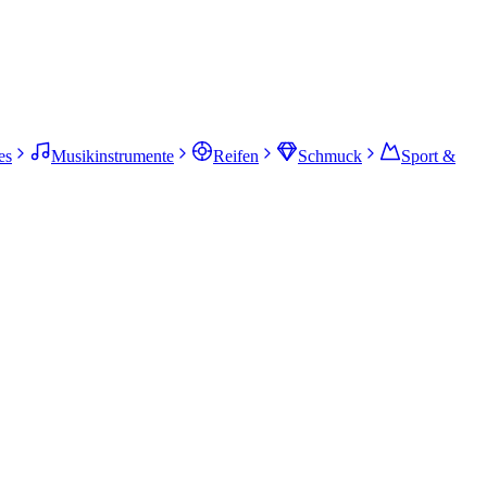
es
Musikinstrumente
Reifen
Schmuck
Sport &