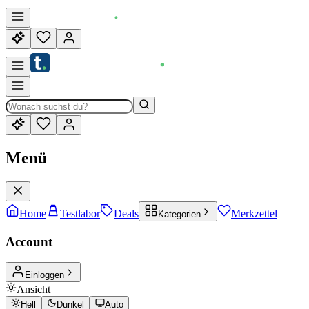
Menü
Home
Testlabor
Deals
Merkzettel
Kategorien
Account
Einloggen
Ansicht
Hell
Dunkel
Auto