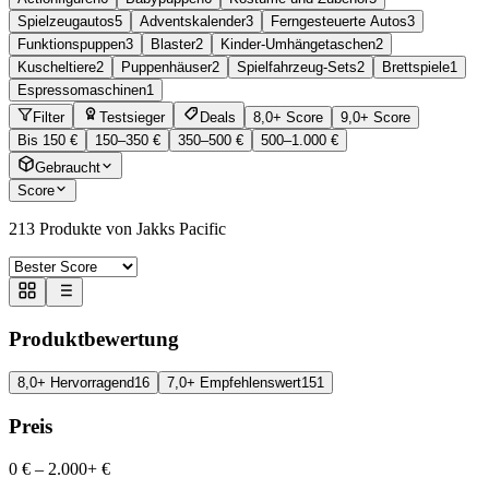
Spielzeugautos
5
Adventskalender
3
Ferngesteuerte Autos
3
Funktionspuppen
3
Blaster
2
Kinder-Umhängetaschen
2
Kuscheltiere
2
Puppenhäuser
2
Spielfahrzeug-Sets
2
Brettspiele
1
Espressomaschinen
1
Filter
Testsieger
Deals
8,0+ Score
9,0+ Score
Bis 150 €
150–350 €
350–500 €
500–1.000 €
Gebraucht
Score
213
Produkte von Jakks Pacific
Produktbewertung
8,0+ Hervorragend
16
7,0+ Empfehlenswert
151
Preis
0 €
–
2.000+ €