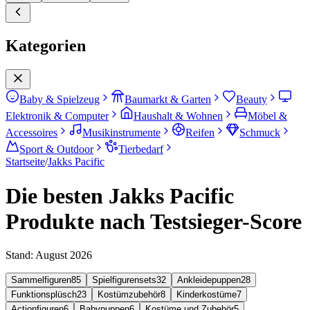
Kategorien
Baby & Spielzeug
Baumarkt & Garten
Beauty
Elektronik & Computer
Haushalt & Wohnen
Möbel &
Accessoires
Musikinstrumente
Reifen
Schmuck
Sport & Outdoor
Tierbedarf
Startseite
/
Jakks Pacific
Die besten Jakks Pacific
Produkte nach Testsieger-Score
Stand:
August 2026
Sammelfiguren
85
Spielfigurensets
32
Ankleidepuppen
28
Funktionsplüsch
23
Kostümzubehör
8
Kinderkostüme
7
Actionfiguren
6
Babypuppen
6
Kostüme und Zubehör
5