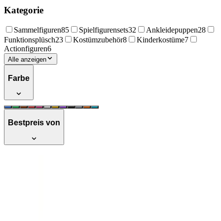
Kategorie
Sammelfiguren
85
Spielfigurensets
32
Ankleidepuppen
28
Funktionsplüsch
23
Kostümzubehör
8
Kinderkostüme
7
Actionfiguren
6
Alle anzeigen
Farbe
Bestpreis von
Super Mario - Spielset - Deluxe Bowser's
Castle - mit Bowser Figur -
Preisvergleich