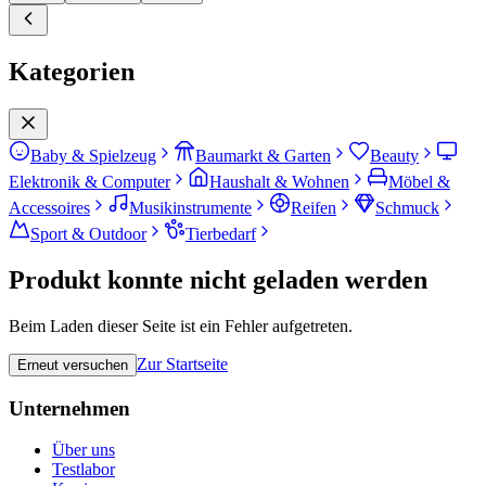
Kategorien
Baby & Spielzeug
Baumarkt & Garten
Beauty
Elektronik & Computer
Haushalt & Wohnen
Möbel &
Accessoires
Musikinstrumente
Reifen
Schmuck
Sport & Outdoor
Tierbedarf
Produkt konnte nicht geladen werden
Beim Laden dieser Seite ist ein Fehler aufgetreten.
Zur Startseite
Erneut versuchen
Unternehmen
Über uns
Testlabor