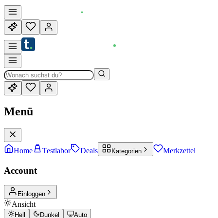
Menü
Home
Testlabor
Deals
Merkzettel
Kategorien
Account
Einloggen
Ansicht
Hell
Dunkel
Auto