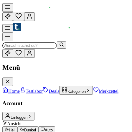
Menü
Home
Testlabor
Deals
Merkzettel
Kategorien
Account
Einloggen
Ansicht
Hell
Dunkel
Auto