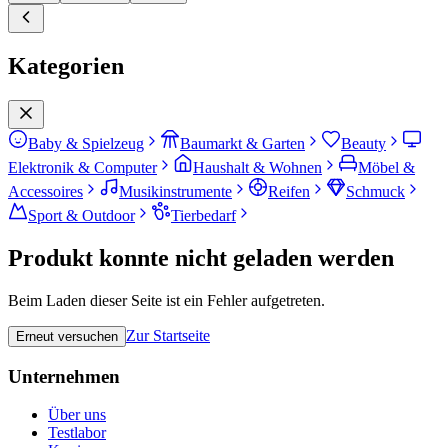
Kategorien
Baby & Spielzeug
Baumarkt & Garten
Beauty
Elektronik & Computer
Haushalt & Wohnen
Möbel &
Accessoires
Musikinstrumente
Reifen
Schmuck
Sport & Outdoor
Tierbedarf
Produkt konnte nicht geladen werden
Beim Laden dieser Seite ist ein Fehler aufgetreten.
Zur Startseite
Erneut versuchen
Unternehmen
Über uns
Testlabor