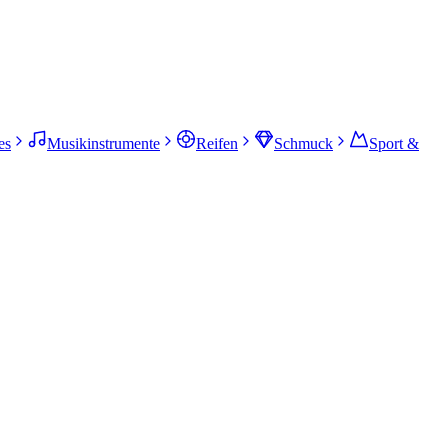
es
Musikinstrumente
Reifen
Schmuck
Sport &