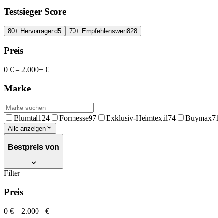
Testsieger Score
80+ Hervorragend
5
70+ Empfehlenswert
828
Preis
0 €
–
2.000+ €
Marke
Blumtal
124
Formesse
97
Exklusiv-Heimtextil
74
Buymax
7
Alle anzeigen
Bestpreis von
Filter
Preis
0 €
–
2.000+ €