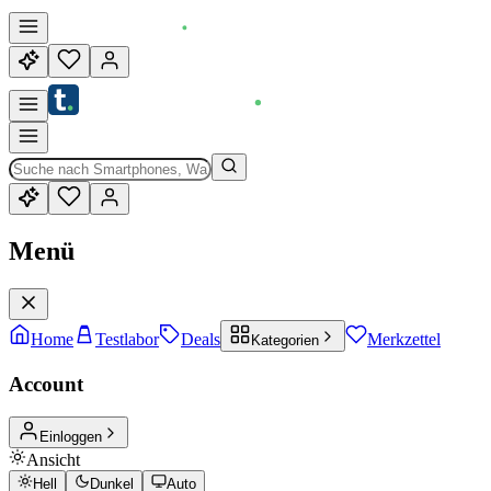
Menü
Home
Testlabor
Deals
Merkzettel
Kategorien
Account
Einloggen
Ansicht
Hell
Dunkel
Auto