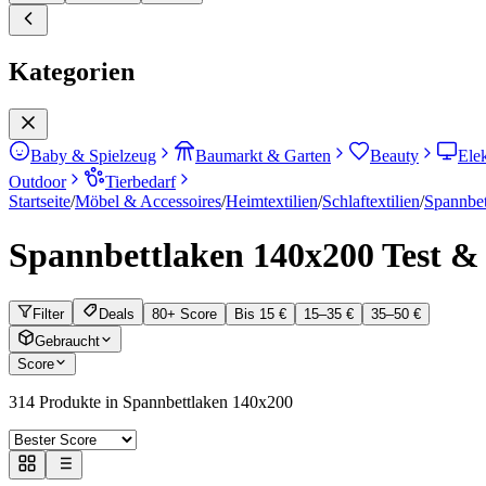
Kategorien
Baby & Spielzeug
Baumarkt & Garten
Beauty
Ele
Outdoor
Tierbedarf
Startseite
/
Möbel & Accessoires
/
Heimtextilien
/
Schlaftextilien
/
Spannbet
Spannbettlaken 140x200
Test & 
Filter
Deals
80+ Score
Bis 15 €
15–35 €
35–50 €
Gebraucht
Score
314
Produkte in
Spannbettlaken 140x200