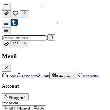
Menü
Home
Testlabor
Deals
Merkzettel
Kategorien
Account
Einloggen
Ansicht
Hell
Dunkel
Auto