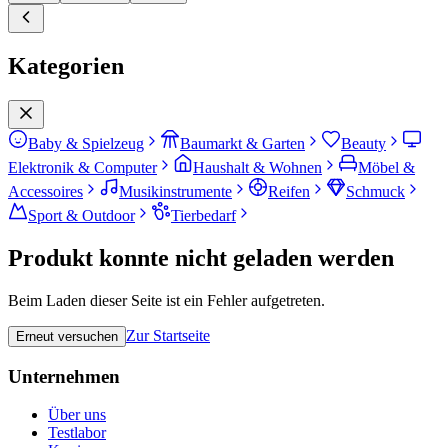
Kategorien
Baby & Spielzeug
Baumarkt & Garten
Beauty
Elektronik & Computer
Haushalt & Wohnen
Möbel &
Accessoires
Musikinstrumente
Reifen
Schmuck
Sport & Outdoor
Tierbedarf
Produkt konnte nicht geladen werden
Beim Laden dieser Seite ist ein Fehler aufgetreten.
Zur Startseite
Erneut versuchen
Unternehmen
Über uns
Testlabor