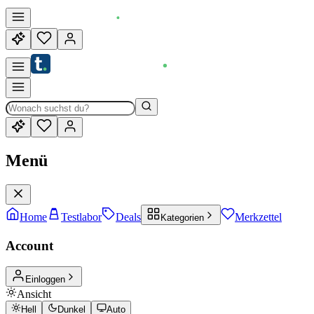
Menü
Home
Testlabor
Deals
Merkzettel
Kategorien
Account
Einloggen
Ansicht
Hell
Dunkel
Auto