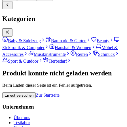
Kategorien
Baby & Spielzeug
Baumarkt & Garten
Beauty
Elektronik & Computer
Haushalt & Wohnen
Möbel &
Accessoires
Musikinstrumente
Reifen
Schmuck
Sport & Outdoor
Tierbedarf
Produkt konnte nicht geladen werden
Beim Laden dieser Seite ist ein Fehler aufgetreten.
Zur Startseite
Erneut versuchen
Unternehmen
Über uns
Testlabor