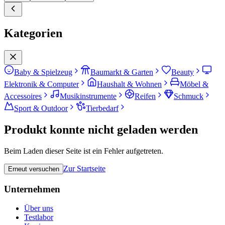
Kategorien
Baby & Spielzeug
Baumarkt & Garten
Beauty
Elektronik & Computer
Haushalt & Wohnen
Möbel &
Accessoires
Musikinstrumente
Reifen
Schmuck
Sport & Outdoor
Tierbedarf
Produkt konnte nicht geladen werden
Beim Laden dieser Seite ist ein Fehler aufgetreten.
Zur Startseite
Erneut versuchen
Unternehmen
Über uns
Testlabor