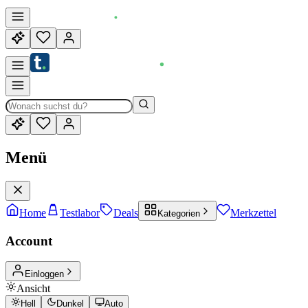
Menü
Home
Testlabor
Deals
Merkzettel
Kategorien
Account
Einloggen
Ansicht
Hell
Dunkel
Auto