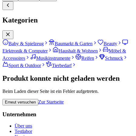
Kategorien
Baby & Spielzeug
Baumarkt & Garten
Beauty
Elektronik & Computer
Haushalt & Wohnen
Möbel &
Accessoires
Musikinstrumente
Reifen
Schmuck
Sport & Outdoor
Tierbedarf
Produkt konnte nicht geladen werden
Beim Laden dieser Seite ist ein Fehler aufgetreten.
Zur Startseite
Erneut versuchen
Unternehmen
Über uns
Testlabor