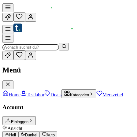
Menü
Home
Testlabor
Deals
Merkzettel
Kategorien
Account
Einloggen
Ansicht
Hell
Dunkel
Auto