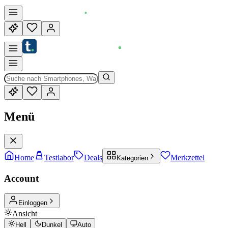
Menü
Home
Testlabor
Deals
Merkzettel
Kategorien
Account
Einloggen
Ansicht
Hell
Dunkel
Auto