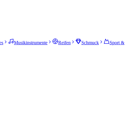
es
Musikinstrumente
Reifen
Schmuck
Sport &