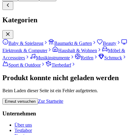
Kategorien
Baby & Spielzeug
Baumarkt & Garten
Beauty
Elektronik & Computer
Haushalt & Wohnen
Möbel &
Accessoires
Musikinstrumente
Reifen
Schmuck
Sport & Outdoor
Tierbedarf
Produkt konnte nicht geladen werden
Beim Laden dieser Seite ist ein Fehler aufgetreten.
Zur Startseite
Erneut versuchen
Unternehmen
Über uns
Testlabor