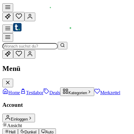
Menü
Home
Testlabor
Deals
Merkzettel
Kategorien
Account
Einloggen
Ansicht
Hell
Dunkel
Auto