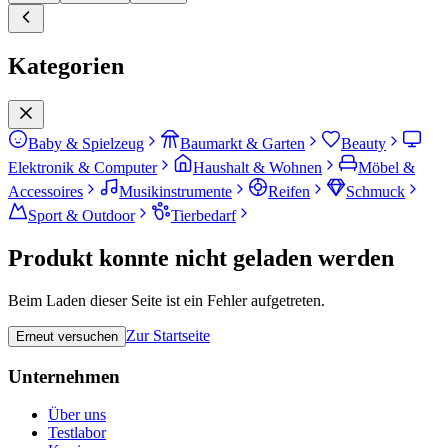
Kategorien
Baby & Spielzeug
Baumarkt & Garten
Beauty
Elektronik & Computer
Haushalt & Wohnen
Möbel &
Accessoires
Musikinstrumente
Reifen
Schmuck
Sport & Outdoor
Tierbedarf
Produkt konnte nicht geladen werden
Beim Laden dieser Seite ist ein Fehler aufgetreten.
Zur Startseite
Erneut versuchen
Unternehmen
Über uns
Testlabor