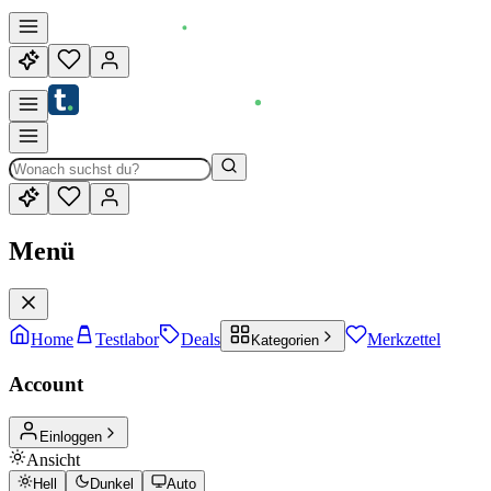
Menü
Home
Testlabor
Deals
Merkzettel
Kategorien
Account
Einloggen
Ansicht
Hell
Dunkel
Auto