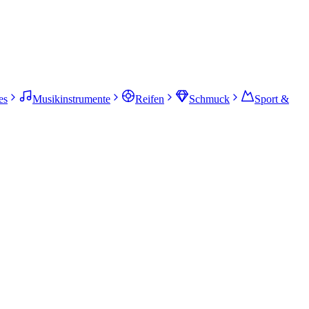
es
Musikinstrumente
Reifen
Schmuck
Sport &