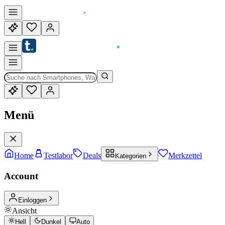
Menü
Home
Testlabor
Deals
Merkzettel
Kategorien
Account
Einloggen
Ansicht
Hell
Dunkel
Auto