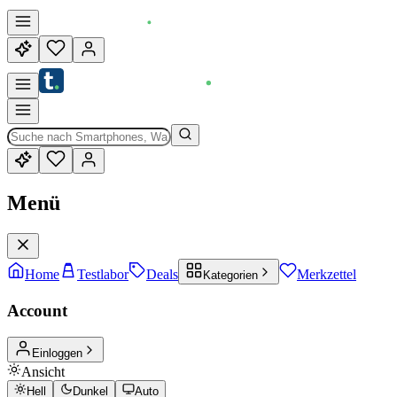
Menü
Home
Testlabor
Deals
Merkzettel
Kategorien
Account
Einloggen
Ansicht
Hell
Dunkel
Auto