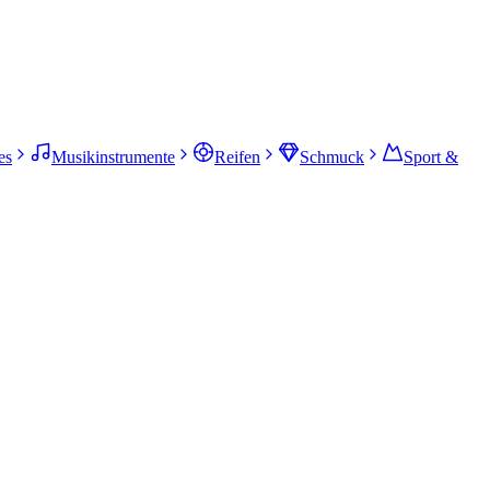
es
Musikinstrumente
Reifen
Schmuck
Sport &