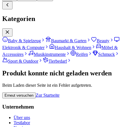
Kategorien
Baby & Spielzeug
Baumarkt & Garten
Beauty
Elektronik & Computer
Haushalt & Wohnen
Möbel &
Accessoires
Musikinstrumente
Reifen
Schmuck
Sport & Outdoor
Tierbedarf
Produkt konnte nicht geladen werden
Beim Laden dieser Seite ist ein Fehler aufgetreten.
Zur Startseite
Erneut versuchen
Unternehmen
Über uns
Testlabor