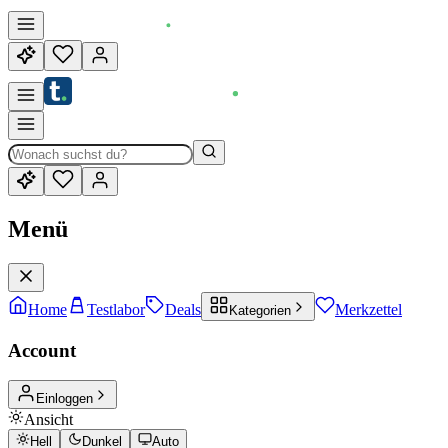
Menü
Home
Testlabor
Deals
Merkzettel
Kategorien
Account
Einloggen
Ansicht
Hell
Dunkel
Auto