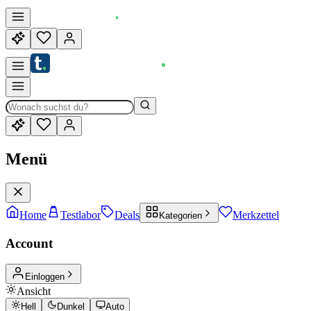
Menü
Home
Testlabor
Deals
Merkzettel
Kategorien
Account
Einloggen
Ansicht
Hell
Dunkel
Auto