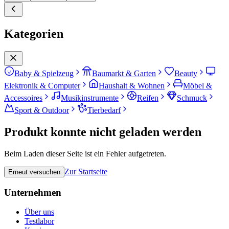
Kategorien
Baby & Spielzeug
Baumarkt & Garten
Beauty
Elektronik & Computer
Haushalt & Wohnen
Möbel &
Accessoires
Musikinstrumente
Reifen
Schmuck
Sport & Outdoor
Tierbedarf
Produkt konnte nicht geladen werden
Beim Laden dieser Seite ist ein Fehler aufgetreten.
Zur Startseite
Erneut versuchen
Unternehmen
Über uns
Testlabor