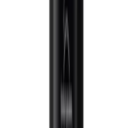
den Geschmack ist.
Zuckergehalt und Süßungsmittel
Die klassische Variante basiert auf einer gesättigten Zucker-Wasser-
Lösung, die für eine dickflüssige Konsistenz und lange Haltbarkeit
sorgt. Wer jedoch auf die Kalorienzufuhr achtet, findet heute eine
riesige Auswahl an Zero-Produkten. Diese nutzen Süßstoffe wie
Sucralose oder Stevia. Bedenke dabei, dass Süßstoffe oft einen
spezifischen Beigeschmack haben, der sich von echtem Zucker
unterscheidet. Für die Verwendung in Heißgetränken ist Zucker oft
der bessere Geschmacksträger.
Tipp
Lagere geöffnete Sirupe am besten an einem kühlen, dunklen Ort.
Viele Fruchtsirupe halten sich im Kühlschrank deutlich länger und
bewahren ihr frisches Aroma über mehrere Monate.
Konsistenz und Ergiebigkeit
Nicht jeder Sirup eignet sich für jeden Zweck. Dünnflüssige