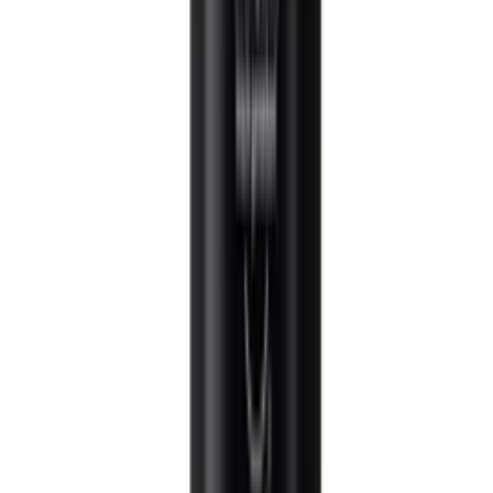
Varianten lösen sich hervorragend in kalten Getränken oder
Sprudelwasser auf, ohne dass du lange rühren musst. Dickflüssige
Sirupe, wie etwa Schokoladen- oder Ahornsirup, sind eher als
Topping für Desserts und Pfannkuchen gedacht. Die Ergiebigkeit ist
ein entscheidender Preisfaktor: Ein Konzentrat, das ein
Mischverhältnis von 1:19 erlaubt, ist am Ende oft günstiger als ein
scheinbar preiswerter Sirup mit einem Verhältnis von 1:7.
Hinweis
Das Standard-Mischverhältnis für die meisten Getränkesirupe liegt
bei 1 Teil Sirup auf 23 Teile Wasser. Probiere beim ersten Mal lieber
eine geringere Dosierung aus und taste dich an deine persönliche
Vorliebe heran.
Für wen eignet sich welcher Sirup?
Für Besitzer von Wassersprudlern sind spezielle
Getränkekonzentrate die beste Wahl, da sie genau auf die
Karbonisierung abgestimmt sind. Wer gerne Gäste bewirtet, sollte
sich einen Vorrat an Bar-Sirupen (wie Grenadine oder Rohrzucker)
zulegen, die Cocktails die nötige Balance verleihen. Kaffeeliebhaber