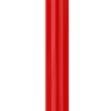
Lohnt sich dieses Produkt für mich?
Was sind die wichtigsten Vor- und Nachteile?
Gibt es bessere Alternativen in dieser Preisklasse?
Frag etwas anderes
Sirup Kaufberatung 2026
Finde den idealen Sirup für deinen Wassersprudler, Kaffee oder
Cocktails. Tipps zu Inhaltsstoffen, Zuckergehalt und der perfekten
Dosierung.
Zuletzt aktualisiert:
31.03.2026
Inhalt
Die besten Sirupe im Überblick
Worauf beim Kauf achten?
Inhaltsstoffe und Qualität
Zuckergehalt und Süßungsmittel
Konsistenz und Ergiebigkeit
Für wen eignet sich welcher Sirup?
Häufige Fragen