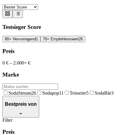
Testsieger Score
80+ Hervorragend
1
70+ Empfehlenswert
26
Preis
0 €
–
2.000+ €
Marke
SodaStream
26
Sodapop
11
Teisseire
5
SodaBär
3
Bestpreis von
Filter
Preis