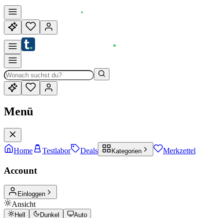
Menü
Home
Testlabor
Deals
Merkzettel
Kategorien
Account
Einloggen
Ansicht
Hell
Dunkel
Auto