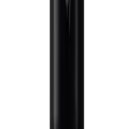
greifen zu Varianten mit Vanille, Karamell oder Haselnuss, die oft
eine höhere Hitzebeständigkeit aufweisen und in heißer Milch nicht
ausflocken.
Achtung
Vermeide es, Sirup direkt in den Wassersprudler zu geben, bevor du
das Wasser gesprudelt hast. Der Zucker oder die Süßstoffe führen zu
einer extremen Schaumbildung, die das Gerät verkleben oder
beschädigen kann.
Kriterium
Fruchtsirup
Kaffeesirup
Hauptzutat
Fruchtsaftkonzentrat
Zucker- oder Wasserbasis
Typische
Beeren, Zitrus,
Vanille, Karamell, Nuss
Aromen
Exotik
Beste
Schorlen &
Latte Macchiato &
Anwendung
Limonaden
Cappuccino
Häufige Fragen
Wie lange ist Sirup nach dem Öffnen haltbar?