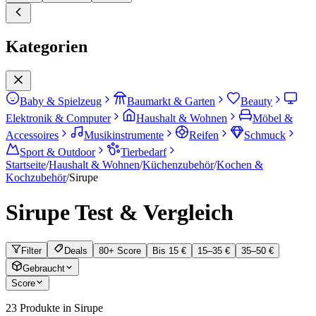
Kategorien
Baby & Spielzeug
Baumarkt & Garten
Beauty
Elektronik & Computer
Haushalt & Wohnen
Möbel &
Accessoires
Musikinstrumente
Reifen
Schmuck
Sport & Outdoor
Tierbedarf
Startseite
/
Haushalt & Wohnen
/
Küchenzubehör
/
Kochen &
Kochzubehör
/
Sirupe
Sirupe
Test & Vergleich
Filter
Deals
80+ Score
Bis 15 €
15–35 €
35–50 €
Gebraucht
Score
23
Produkte in
Sirupe