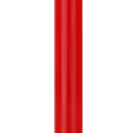
Beliebte Sirupe
Inhaltsverzeichnis
Inhalt
Die besten Sirupe im Überblick
Worauf beim Kauf achten?
Inhaltsstoffe und Qualität
Zuckergehalt und Süßungsmittel
Konsistenz und Ergiebigkeit
Für wen eignet sich welcher Sirup?
Häufige Fragen
Beliebte Sirupe
Inhaltsverzeichnis
Die besten Sirupe im Überblick
Sirupe verwandeln einfaches Leitungswasser oder Kaffee in
Sekundenschnelle in ein geschmackvolles Getränk. Die Auswahl
reicht von klassischen Fruchtaromen über zuckerfreie Varianten für
Wassersprudler bis hin zu speziellen Kaffeesirupen für die eigene