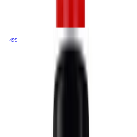
Barista-Ecke. In diesem Überblick erfährst du, welche Produkte
überzeugen und wie du die beste Wahl für deinen Geschmack triffst.
SodaStream Getränkesirup Pepsi Max 440 ml
SodaStream Getränkesirup Pepsi Max
440 ml
49
€
ab
8
Preise vergleichen
SodaStream Getränkesirup Pepsi Max
Vorteile
Ermöglicht die individuelle Dosierung der
Geschmacksintensität.
Spart durch die Eigenherstellung den Transport und die
Lagerung schwerer Flaschen.
Reduziert den Plastikmüll durch den Verzicht auf
Einwegflaschen.
Bietet den gewohnten Pepsi Max Geschmack ohne
Zuckerzusatz.