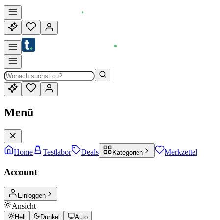
Menü
Home
Testlabor
Deals
Merkzettel
Kategorien
Account
Einloggen
Ansicht
Hell
Dunkel
Auto