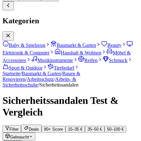
Kategorien
Baby & Spielzeug
Baumarkt & Garten
Beauty
Elektronik & Computer
Haushalt & Wohnen
Möbel &
Accessoires
Musikinstrumente
Reifen
Schmuck
Sport & Outdoor
Tierbedarf
Startseite
/
Baumarkt & Garten
/
Bauen &
Renovieren
/
Arbeitsschutz
/
Arbeits- &
Sicherheitsschuhe
/
Sicherheitssandalen
Sicherheitssandalen
Test &
Vergleich
Filter
Deals
80+ Score
15–35 €
35–50 €
50–100 €
Gebraucht