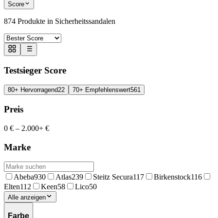
Score
874
Produkte in
Sicherheitssandalen
Testsieger Score
80+ Hervorragend
22
70+ Empfehlenswert
561
Preis
0 €
–
2.000+ €
Marke
Abeba
930
Atlas
239
Steitz Secura
117
Birkenstock
116
Elten
112
Keen
58
Lico
50
Alle anzeigen
Farbe