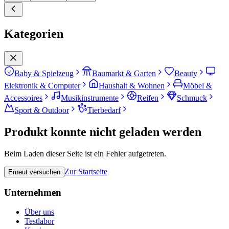
Kategorien
Baby & Spielzeug
Baumarkt & Garten
Beauty
Elektronik & Computer
Haushalt & Wohnen
Möbel &
Accessoires
Musikinstrumente
Reifen
Schmuck
Sport & Outdoor
Tierbedarf
Produkt konnte nicht geladen werden
Beim Laden dieser Seite ist ein Fehler aufgetreten.
Zur Startseite
Erneut versuchen
Unternehmen
Über uns
Testlabor