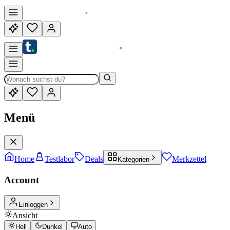
Menü
Home
Testlabor
Deals
Merkzettel
Kategorien
Account
Einloggen
Ansicht
Hell
Dunkel
Auto