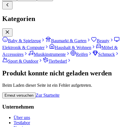
Kategorien
Baby & Spielzeug
Baumarkt & Garten
Beauty
Elektronik & Computer
Haushalt & Wohnen
Möbel &
Accessoires
Musikinstrumente
Reifen
Schmuck
Sport & Outdoor
Tierbedarf
Produkt konnte nicht geladen werden
Beim Laden dieser Seite ist ein Fehler aufgetreten.
Zur Startseite
Erneut versuchen
Unternehmen
Über uns
Testlabor