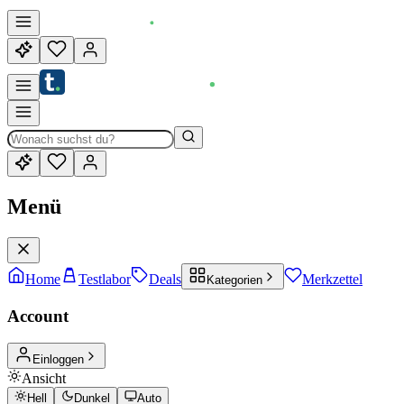
Menü
Home
Testlabor
Deals
Merkzettel
Kategorien
Account
Einloggen
Ansicht
Hell
Dunkel
Auto