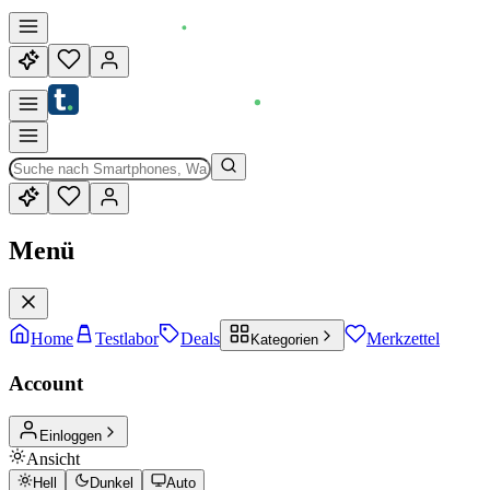
Menü
Home
Testlabor
Deals
Merkzettel
Kategorien
Account
Einloggen
Ansicht
Hell
Dunkel
Auto