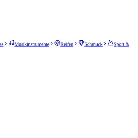
es
Musikinstrumente
Reifen
Schmuck
Sport &