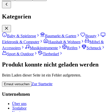
Kategorien
Baby & Spielzeug
Baumarkt & Garten
Beauty
Elektronik & Computer
Haushalt & Wohnen
Möbel &
Accessoires
Musikinstrumente
Reifen
Schmuck
Sport & Outdoor
Tierbedarf
Produkt konnte nicht geladen werden
Beim Laden dieser Seite ist ein Fehler aufgetreten.
Zur Startseite
Erneut versuchen
Unternehmen
Über uns
Testlabor