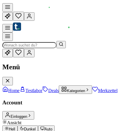
Menü
Home
Testlabor
Deals
Merkzettel
Kategorien
Account
Einloggen
Ansicht
Hell
Dunkel
Auto