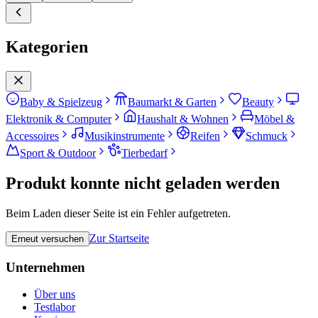
Kategorien
Baby & Spielzeug
Baumarkt & Garten
Beauty
Elektronik & Computer
Haushalt & Wohnen
Möbel &
Accessoires
Musikinstrumente
Reifen
Schmuck
Sport & Outdoor
Tierbedarf
Produkt konnte nicht geladen werden
Beim Laden dieser Seite ist ein Fehler aufgetreten.
Zur Startseite
Erneut versuchen
Unternehmen
Über uns
Testlabor