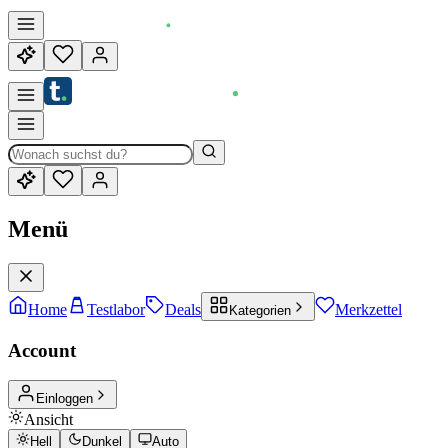
Menü
Home
Testlabor
Deals
Merkzettel
Kategorien
Account
Einloggen
Ansicht
Hell
Dunkel
Auto