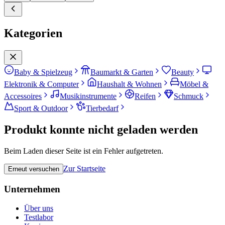
Kategorien
Baby & Spielzeug
Baumarkt & Garten
Beauty
Elektronik & Computer
Haushalt & Wohnen
Möbel &
Accessoires
Musikinstrumente
Reifen
Schmuck
Sport & Outdoor
Tierbedarf
Produkt konnte nicht geladen werden
Beim Laden dieser Seite ist ein Fehler aufgetreten.
Zur Startseite
Erneut versuchen
Unternehmen
Über uns
Testlabor