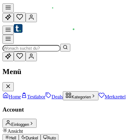
Menü
Home
Testlabor
Deals
Merkzettel
Kategorien
Account
Einloggen
Ansicht
Hell
Dunkel
Auto