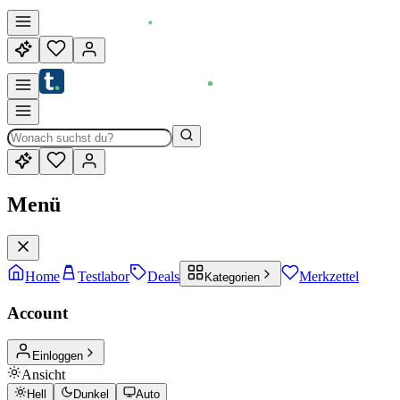
Menü
Home
Testlabor
Deals
Merkzettel
Kategorien
Account
Einloggen
Ansicht
Hell
Dunkel
Auto