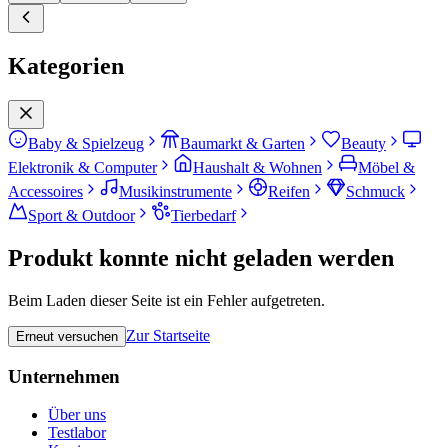
Kategorien
Baby & Spielzeug
Baumarkt & Garten
Beauty
Elektronik & Computer
Haushalt & Wohnen
Möbel &
Accessoires
Musikinstrumente
Reifen
Schmuck
Sport & Outdoor
Tierbedarf
Produkt konnte nicht geladen werden
Beim Laden dieser Seite ist ein Fehler aufgetreten.
Zur Startseite
Erneut versuchen
Unternehmen
Über uns
Testlabor