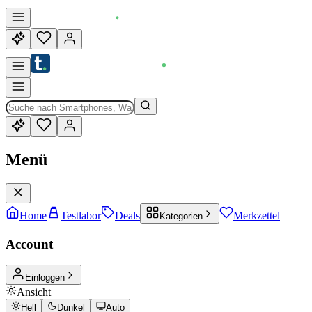
Menü
Home
Testlabor
Deals
Merkzettel
Kategorien
Account
Einloggen
Ansicht
Hell
Dunkel
Auto