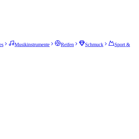
es
Musikinstrumente
Reifen
Schmuck
Sport &