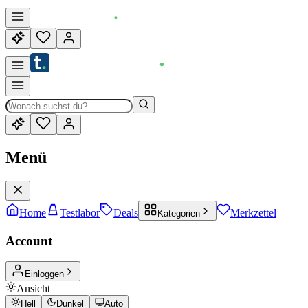
Menü
Home
Testlabor
Deals
Merkzettel
Kategorien
Account
Einloggen
Ansicht
Hell
Dunkel
Auto