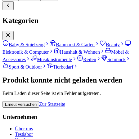
Kategorien
Baby & Spielzeug
Baumarkt & Garten
Beauty
Elektronik & Computer
Haushalt & Wohnen
Möbel &
Accessoires
Musikinstrumente
Reifen
Schmuck
Sport & Outdoor
Tierbedarf
Produkt konnte nicht geladen werden
Beim Laden dieser Seite ist ein Fehler aufgetreten.
Zur Startseite
Erneut versuchen
Unternehmen
Über uns
Testlabor