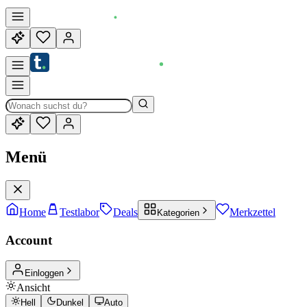
Menü
Home
Testlabor
Deals
Merkzettel
Kategorien
Account
Einloggen
Ansicht
Hell
Dunkel
Auto