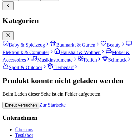
Kategorien
Baby & Spielzeug
Baumarkt & Garten
Beauty
Elektronik & Computer
Haushalt & Wohnen
Möbel &
Accessoires
Musikinstrumente
Reifen
Schmuck
Sport & Outdoor
Tierbedarf
Produkt konnte nicht geladen werden
Beim Laden dieser Seite ist ein Fehler aufgetreten.
Zur Startseite
Erneut versuchen
Unternehmen
Über uns
Testlabor