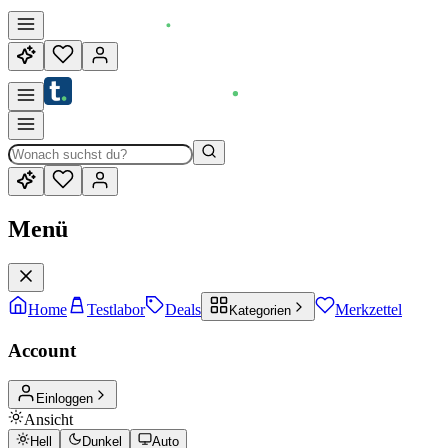
Menü
Home
Testlabor
Deals
Merkzettel
Kategorien
Account
Einloggen
Ansicht
Hell
Dunkel
Auto