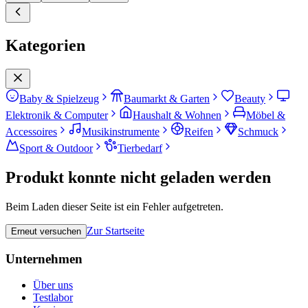
Kategorien
Baby & Spielzeug
Baumarkt & Garten
Beauty
Elektronik & Computer
Haushalt & Wohnen
Möbel &
Accessoires
Musikinstrumente
Reifen
Schmuck
Sport & Outdoor
Tierbedarf
Produkt konnte nicht geladen werden
Beim Laden dieser Seite ist ein Fehler aufgetreten.
Zur Startseite
Erneut versuchen
Unternehmen
Über uns
Testlabor