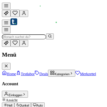
Menü
Home
Testlabor
Deals
Merkzettel
Kategorien
Account
Einloggen
Ansicht
Hell
Dunkel
Auto