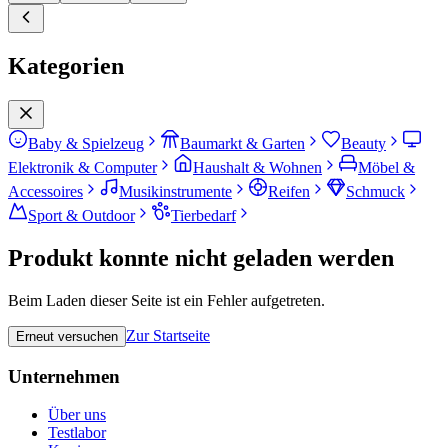
Kategorien
Baby & Spielzeug
Baumarkt & Garten
Beauty
Elektronik & Computer
Haushalt & Wohnen
Möbel &
Accessoires
Musikinstrumente
Reifen
Schmuck
Sport & Outdoor
Tierbedarf
Produkt konnte nicht geladen werden
Beim Laden dieser Seite ist ein Fehler aufgetreten.
Zur Startseite
Erneut versuchen
Unternehmen
Über uns
Testlabor