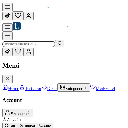
Menü
Home
Testlabor
Deals
Merkzettel
Kategorien
Account
Einloggen
Ansicht
Hell
Dunkel
Auto