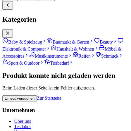
Kategorien
Baby & Spielzeug
Baumarkt & Garten
Beauty
Elektronik & Computer
Haushalt & Wohnen
Möbel &
Accessoires
Musikinstrumente
Reifen
Schmuck
Sport & Outdoor
Tierbedarf
Produkt konnte nicht geladen werden
Beim Laden dieser Seite ist ein Fehler aufgetreten.
Zur Startseite
Erneut versuchen
Unternehmen
Über uns
Testlabor