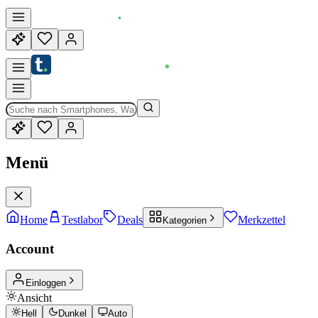
Menü
Home
Testlabor
Deals
Merkzettel
Kategorien
Account
Einloggen
Ansicht
Hell
Dunkel
Auto