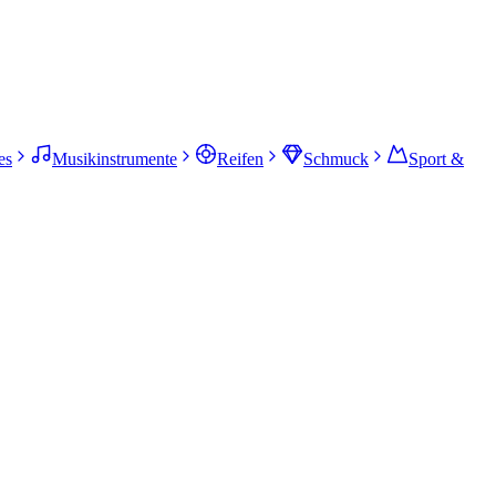
es
Musikinstrumente
Reifen
Schmuck
Sport &