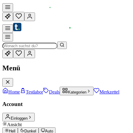
Menü
Home
Testlabor
Deals
Merkzettel
Kategorien
Account
Einloggen
Ansicht
Hell
Dunkel
Auto