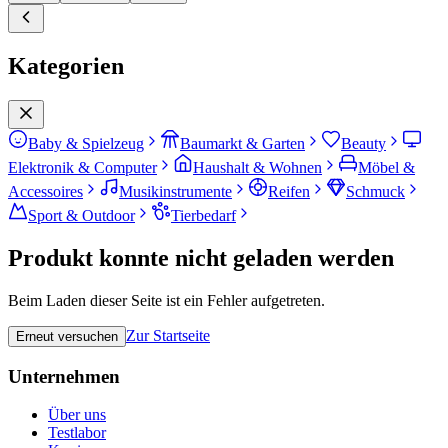
Kategorien
Baby & Spielzeug
Baumarkt & Garten
Beauty
Elektronik & Computer
Haushalt & Wohnen
Möbel &
Accessoires
Musikinstrumente
Reifen
Schmuck
Sport & Outdoor
Tierbedarf
Produkt konnte nicht geladen werden
Beim Laden dieser Seite ist ein Fehler aufgetreten.
Zur Startseite
Erneut versuchen
Unternehmen
Über uns
Testlabor