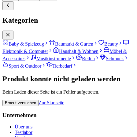
Kategorien
Baby & Spielzeug
Baumarkt & Garten
Beauty
Elektronik & Computer
Haushalt & Wohnen
Möbel &
Accessoires
Musikinstrumente
Reifen
Schmuck
Sport & Outdoor
Tierbedarf
Produkt konnte nicht geladen werden
Beim Laden dieser Seite ist ein Fehler aufgetreten.
Zur Startseite
Erneut versuchen
Unternehmen
Über uns
Testlabor