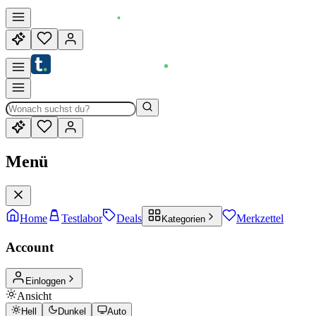
Menü
Home
Testlabor
Deals
Merkzettel
Kategorien
Account
Einloggen
Ansicht
Hell
Dunkel
Auto