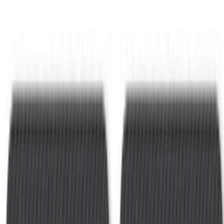
Beliebte Schneidebretter
Inhaltsverzeichnis
Inhalt
Die besten Schneidebretter im Überblick
Worauf beim Kauf achten?
Die Wahl des Materials
Stabilität und Arbeitssicherheit
Praktische Zusatzfunktionen
Für wen eignet sich welches Material?
Profis und Ästheten: Massivholz
Pragmatiker: Kunststoff-Sets
Häufige Fragen
Beliebte Schneidebretter
Inhaltsverzeichnis
Die besten Schneidebretter im Überblick
Ein hochwertiges Schneidebrett bildet das Fundament jeder gut