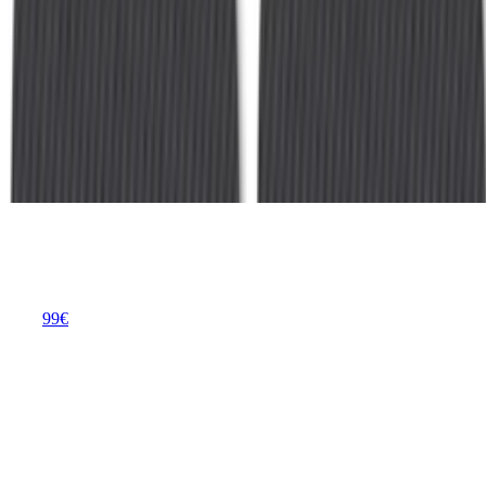
ausgestatteten Küche. Es schützt nicht nur deine Arbeitsplatte vor
tiefen Kratzern, sondern entscheidet maßgeblich darüber, wie lange
deine Küchenmesser scharf bleiben. In unserem Überblick
betrachten wir verschiedene Materialien von klassischem Holz bis
hin zu modernen Verbundstoffen.
Exitoso® Das Original Schneidebrett aus Weizenstroh, Saftrille
und Griff, Frankfurter Brett, Spülmaschinenfest und antibakteriell
Brotbrettchen, Nachhaltiges Schneidbrett 32x20
Exitoso® Das Original Schneidebrett aus
Weizenstroh
Saftrille und Griff, Frankfurter Brett,
Spülmaschinenfest und antibakteriell Brotbrettchen,
Nachhaltiges Schneidbrett 32x20
99
€
ab
15
Preise vergleichen
Exitoso Schneidebrett
Vorteile
Nachhaltiges Material aus Weizenstroh reduziert den