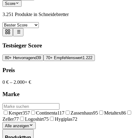
Score
3.251
Produkte in
Schneidebretter
Testsieger Score
80+ Hervorragend
39
70+ Empfehlenswert
1.222
Preis
0 €
–
2.000+ €
Marke
Kesper
357
Continenta
117
Zassenhaus
95
Metaltex
86
Zeller
77
Logoshirt
75
Hygiplas
72
Alle anzeigen
Produkttyp