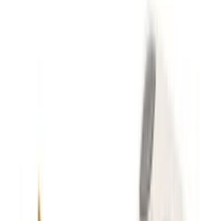
Bambus gelten als besonders messerschonend, da die Fasern beim
Schneiden leicht nachgeben. Harthölzer wie Eiche oder Buche
enthalten zudem Gerbsäuren, die eine natürliche antibakterielle
Wirkung entfalten. Kunststoffbretter sind hingegen pflegeleicht und
dürfen in die Spülmaschine, was sie bei der Verarbeitung von rohem
Fleisch beliebt macht.
Hinweis
Häufig wird angenommen, dass Kunststoff hygienischer als Holz
ist. Studien zeigen jedoch, dass Holz durch seine Kapillarwirkung
und die enthaltenen Tannine Bakterien im Inneren abtöten kann,
während sich Keime in tiefen Schnitten von Kunststoffbrettern oft
hartnäckig halten.
Stabilität und Arbeitssicherheit
Ein Schneidebrett darf während der Arbeit niemals rutschen. Achte
auf Modelle mit integrierten Gummifüßen oder einem hohen
Eigengewicht. Schwere Holzbretter aus Kopfholz liegen oft so satt
auf der Arbeitsfläche, dass sie selbst bei kraftvollem Hacken nicht
verrutschen. Falls dein Brett keine Stopper hat, hilft ein