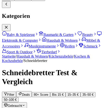
Kategorien
Baby & Spielzeug
Baumarkt & Garten
Beauty
Elektronik & Computer
Haushalt & Wohnen
Möbel &
Accessoires
Musikinstrumente
Reifen
Schmuck
Sport & Outdoor
Tierbedarf
Startseite
/
Haushalt & Wohnen
/
Küchenzubehör
/
Kochen &
Kochzubehör
/
Schneidebretter
Schneidebretter
Test &
Vergleich
Filter
Deals
80+ Score
Bis 15 €
15–35 €
35–50 €
50–100 €
Gebraucht