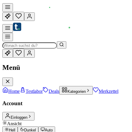
Menü
Home
Testlabor
Deals
Merkzettel
Kategorien
Account
Einloggen
Ansicht
Hell
Dunkel
Auto