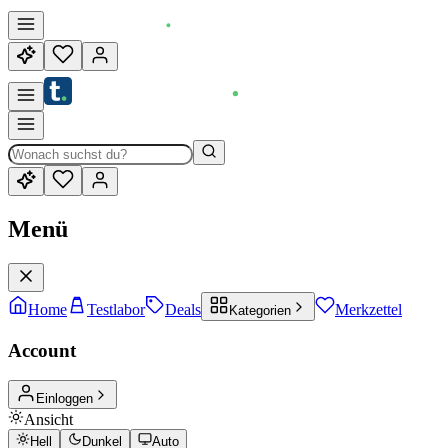
Menü
Home
Testlabor
Deals
Merkzettel
Kategorien
Account
Einloggen
Ansicht
Hell
Dunkel
Auto