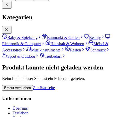
Kategorien
Baby & Spielzeug
Baumarkt & Garten
Beauty
Elektronik & Computer
Haushalt & Wohnen
Möbel &
Accessoires
Musikinstrumente
Reifen
Schmuck
Sport & Outdoor
Tierbedarf
Produkt konnte nicht geladen werden
Beim Laden dieser Seite ist ein Fehler aufgetreten.
Zur Startseite
Erneut versuchen
Unternehmen
Über uns
Testlabor