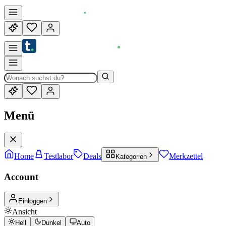
Menü
Home
Testlabor
Deals
Merkzettel
Kategorien
Account
Einloggen
Ansicht
Hell
Dunkel
Auto