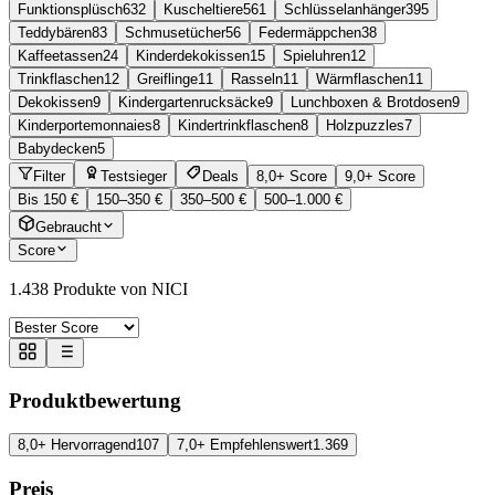
Funktionsplüsch
632
Kuscheltiere
561
Schlüsselanhänger
395
Teddybären
83
Schmusetücher
56
Federmäppchen
38
Kaffeetassen
24
Kinderdekokissen
15
Spieluhren
12
Trinkflaschen
12
Greiflinge
11
Rasseln
11
Wärmflaschen
11
Dekokissen
9
Kindergartenrucksäcke
9
Lunchboxen & Brotdosen
9
Kinderportemonnaies
8
Kindertrinkflaschen
8
Holzpuzzles
7
Babydecken
5
Filter
Testsieger
Deals
8,0+ Score
9,0+ Score
Bis 150 €
150–350 €
350–500 €
500–1.000 €
Gebraucht
Score
1.438
Produkte von NICI
Produktbewertung
8,0+ Hervorragend
107
7,0+ Empfehlenswert
1.369
Preis