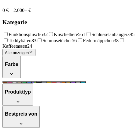
0 €
–
2.000+ €
Kategorie
Funktionsplüsch
632
Kuscheltiere
561
Schlüsselanhänger
395
Teddybären
83
Schmusetücher
56
Federmäppchen
38
Kaffeetassen
24
Alle anzeigen
Farbe
Produkttyp
Bestpreis von