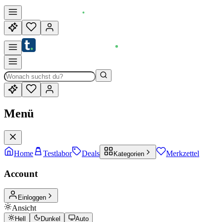
Menü
Home
Testlabor
Deals
Merkzettel
Kategorien
Account
Einloggen
Ansicht
Hell
Dunkel
Auto