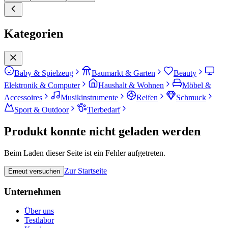
Kategorien
Baby & Spielzeug
Baumarkt & Garten
Beauty
Elektronik & Computer
Haushalt & Wohnen
Möbel &
Accessoires
Musikinstrumente
Reifen
Schmuck
Sport & Outdoor
Tierbedarf
Produkt konnte nicht geladen werden
Beim Laden dieser Seite ist ein Fehler aufgetreten.
Zur Startseite
Erneut versuchen
Unternehmen
Über uns
Testlabor